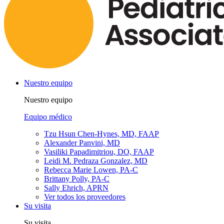
Nuestro equipo
Nuestro equipo
Equipo médico
Tzu Hsun Chen-Hynes, MD, FAAP
Alexander Panvini, MD
Vasiliki Papadimitriou, DO, FAAP
Leidi M. Pedraza Gonzalez, MD
Rebecca Marie Lowen, PA-C
Brittany Polly, PA-C
Sally Ehrich, APRN
Ver todos los proveedores
Su visita
Su visita