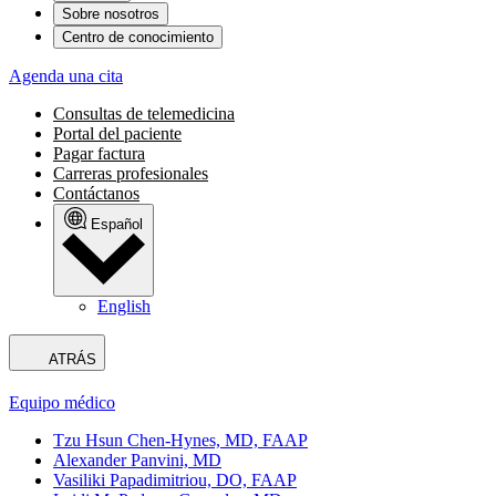
Sobre nosotros
Centro de conocimiento
Agenda una cita
Consultas de telemedicina
Portal del paciente
Pagar factura
Carreras profesionales
Contáctanos
Español
English
ATRÁS
Equipo médico
Tzu Hsun Chen-Hynes, MD, FAAP
Alexander Panvini, MD
Vasiliki Papadimitriou, DO, FAAP