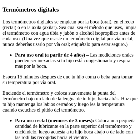
Termómetros digitales
Los termómetros digitales se emplean por la boca (oral), en el recto
(rectal) o en la axila (axilar). Sea cual sea el método que uses, limpia
el termómetro con agua tibia y jabón o alcohol isopropílico antes de
cada uso. (Una vez que usaste un termómetro digital por vía rectal,
nunca deberías usarlo por vía oral; etiquétalo para estar seguro.)
Para uso oral (a partir de 4 años)
– Las mediciones orales
pueden ser inexactas si tu hijo está congestionado y respira
más por la boca.
Espera 15 minutos después de que tu hijo coma o beba para tomar
su temperatura por vía oral.
Enciende el termómetro y coloca suavemente la punta del
termómetro bajo un lado de la lengua de tu hijo, hacia atrás. Haz que
tu hijo mantenga los labios cerrados y luego lea la temperatura
cuando escuches el pitido del termómetro.
Para uso rectal (menores de 3 meses):
Coloca una pequeña
cantidad de lubricante en la parte superior del termómetro y
enciéndelo, luego acuesta a tu hijo boca abajo o de lado con
las rodillas recogidas hacia el vientre.