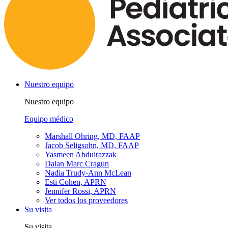
Nuestro equipo
Nuestro equipo
Equipo médico
Marshall Ohring, MD, FAAP
Jacob Seligsohn, MD, FAAP
Yasmeen Abdulrazzak
Dalan Marc Cragun
Nadia Trudy-Ann McLean
Esti Cohen, APRN
Jennifer Rossi, APRN
Ver todos los proveedores
Su visita
Su visita