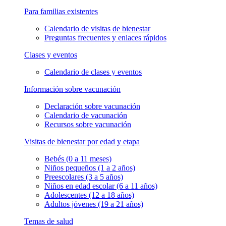
Para familias existentes
Calendario de visitas de bienestar
Preguntas frecuentes y enlaces rápidos
Clases y eventos
Calendario de clases y eventos
Información sobre vacunación
Declaración sobre vacunación
Calendario de vacunación
Recursos sobre vacunación
Visitas de bienestar por edad y etapa
Bebés (0 a 11 meses)
Niños pequeños (1 a 2 años)
Preescolares (3 a 5 años)
Niños en edad escolar (6 a 11 años)
Adolescentes (12 a 18 años)
Adultos jóvenes (19 a 21 años)
Temas de salud