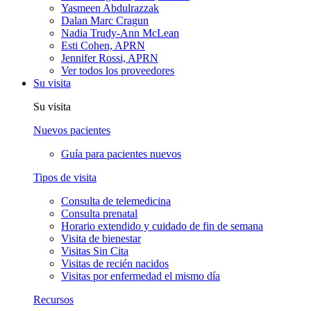
Yasmeen Abdulrazzak
Dalan Marc Cragun
Nadia Trudy-Ann McLean
Esti Cohen, APRN
Jennifer Rossi, APRN
Ver todos los proveedores
Su visita
Su visita
Nuevos pacientes
Guía para pacientes nuevos
Tipos de visita
Consulta de telemedicina
Consulta prenatal
Horario extendido y cuidado de fin de semana
Visita de bienestar
Visitas Sin Cita
Visitas de recién nacidos
Visitas por enfermedad el mismo día
Recursos