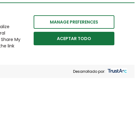
MANAGE PREFERENCES
alize
ral
ACEPTAR TODO
r Share My
he link
Desarrollado por: