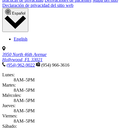
prácticas de privacidad
Derivaciones de pacientes
Mapa del sitio
Declaración de privacidad del sitio web
Español
English
3950 North 46th Avenue
Hollywood, FL 33021
(954) 962-9022
(954) 966-3616
Lunes:
8AM–5PM
Martes:
8AM–5PM
Miércoles:
8AM–5PM
Jueves:
8AM–5PM
Viernes:
8AM–5PM
Sábado: