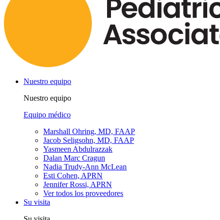
Nuestro equipo
Nuestro equipo
Equipo médico
Marshall Ohring, MD, FAAP
Jacob Seligsohn, MD, FAAP
Yasmeen Abdulrazzak
Dalan Marc Cragun
Nadia Trudy-Ann McLean
Esti Cohen, APRN
Jennifer Rossi, APRN
Ver todos los proveedores
Su visita
Su visita