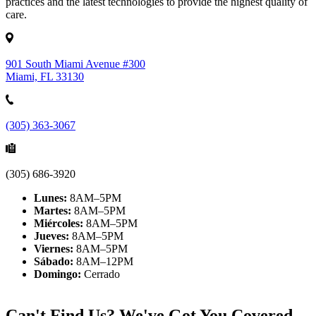
practices and the latest technologies to provide the highest quality of
care.
901 South Miami Avenue #300
Miami, FL 33130
(305) 363-3067
(305) 686-3920
Lunes:
8AM–5PM
Martes:
8AM–5PM
Miércoles:
8AM–5PM
Jueves:
8AM–5PM
Viernes:
8AM–5PM
Sábado:
8AM–12PM
Domingo:
Cerrado
Can't Find Us? We've Got You Covered.