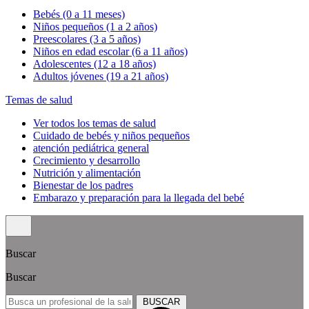
Bebés (0 a 11 meses)
Niños pequeños (1 a 2 años)
Preescolares (3 a 5 años)
Niños en edad escolar (6 a 11 años)
Adolescentes (12 a 18 años)
Adultos jóvenes (19 a 21 años)
Temas de salud
Ver todos los temas de salud
Cuidado de bebés y niños pequeños
atención pediátrica general
Crecimiento y desarrollo
Nutrición y alimentación
Bienestar de los padres
Embarazo y preparación para la llegada del bebé
Buscar
Buscar
BUSCAR