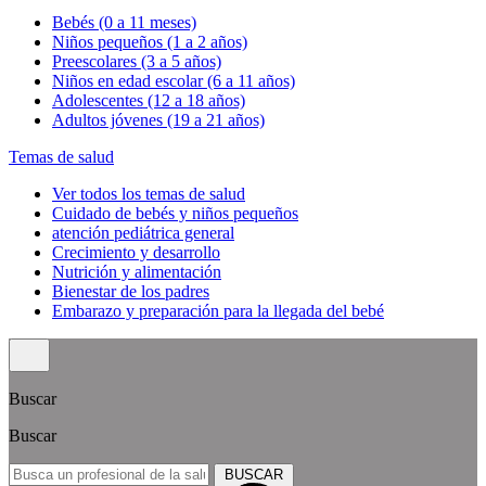
Bebés (0 a 11 meses)
Niños pequeños (1 a 2 años)
Preescolares (3 a 5 años)
Niños en edad escolar (6 a 11 años)
Adolescentes (12 a 18 años)
Adultos jóvenes (19 a 21 años)
Temas de salud
Ver todos los temas de salud
Cuidado de bebés y niños pequeños
atención pediátrica general
Crecimiento y desarrollo
Nutrición y alimentación
Bienestar de los padres
Embarazo y preparación para la llegada del bebé
Buscar
Buscar
BUSCAR