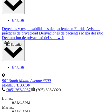
English
Derechos y responsabilidades del paciente en Florida
Aviso de
prácticas de privacidad
Derivaciones de pacientes
Mapa del sitio
Declaración de privacidad del sitio web
Español
English
901 South Miami Avenue #300
Miami, FL 33130
(305) 363-3067
(305) 686-3920
Lunes:
8AM–5PM
Martes:
8AM–5PM