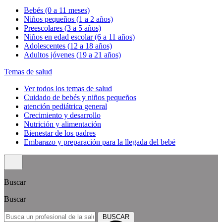
Bebés (0 a 11 meses)
Niños pequeños (1 a 2 años)
Preescolares (3 a 5 años)
Niños en edad escolar (6 a 11 años)
Adolescentes (12 a 18 años)
Adultos jóvenes (19 a 21 años)
Temas de salud
Ver todos los temas de salud
Cuidado de bebés y niños pequeños
atención pediátrica general
Crecimiento y desarrollo
Nutrición y alimentación
Bienestar de los padres
Embarazo y preparación para la llegada del bebé
Buscar
Buscar
BUSCAR