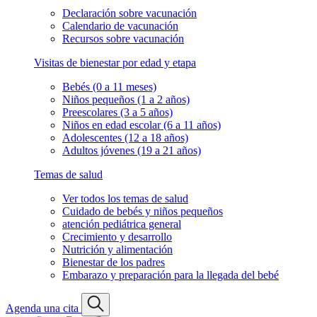
Declaración sobre vacunación
Calendario de vacunación
Recursos sobre vacunación
Visitas de bienestar por edad y etapa
Bebés (0 a 11 meses)
Niños pequeños (1 a 2 años)
Preescolares (3 a 5 años)
Niños en edad escolar (6 a 11 años)
Adolescentes (12 a 18 años)
Adultos jóvenes (19 a 21 años)
Temas de salud
Ver todos los temas de salud
Cuidado de bebés y niños pequeños
atención pediátrica general
Crecimiento y desarrollo
Nutrición y alimentación
Bienestar de los padres
Embarazo y preparación para la llegada del bebé
Agenda una cita