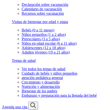
Declaración sobre vacunación
Calendario de vacunación
Recursos sobre vacunación
Visitas de bienestar por edad y etapa
Bebés (0 a 11 meses)
Niños pequeños (1 a 2 años)
Preescolares (3 a 5 años)
Niños en edad escolar (6 a 11 años)
Adolescentes (12 a 18 años)
Adultos jóvenes (19 a 21 años)
Temas de salud
Ver todos los temas de salud
Cuidado de bebés y niños pequeños
atención pediátrica general
Crecimiento y desarrollo
Nutrición y alimentación
Bienestar de los padres
Embarazo y preparación para la llegada del bebé
Agenda una cita