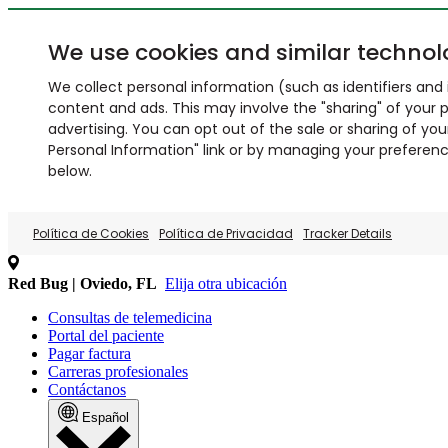
We use cookies and similar technol
We collect personal information (such as identifiers and i
content and ads. This may involve the "sharing" of your p
advertising. You can opt out of the sale or sharing of you
Personal Information" link or by managing your preferences
below.
Política de Cookies
Política de Privacidad
Tracker Details
Red Bug | Oviedo, FL
Elija otra ubicación
Consultas de telemedicina
Portal del paciente
Pagar factura
Carreras profesionales
Contáctanos
Español