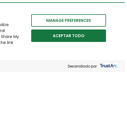
MANAGE PREFERENCES
alize
ral
ACEPTAR TODO
r Share My
he link
Desarrollado por: