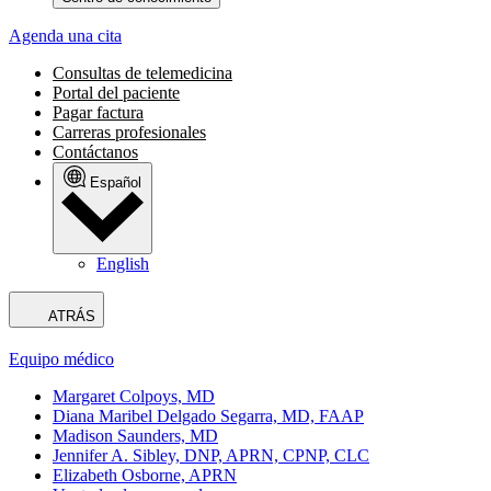
Agenda una cita
Consultas de telemedicina
Portal del paciente
Pagar factura
Carreras profesionales
Contáctanos
Español
English
ATRÁS
Equipo médico
Margaret Colpoys, MD
Diana Maribel Delgado Segarra, MD, FAAP
Madison Saunders, MD
Jennifer A. Sibley, DNP, APRN, CPNP, CLC
Elizabeth Osborne, APRN