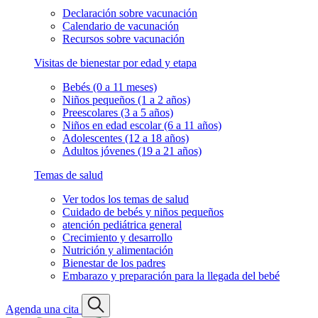
Declaración sobre vacunación
Calendario de vacunación
Recursos sobre vacunación
Visitas de bienestar por edad y etapa
Bebés (0 a 11 meses)
Niños pequeños (1 a 2 años)
Preescolares (3 a 5 años)
Niños en edad escolar (6 a 11 años)
Adolescentes (12 a 18 años)
Adultos jóvenes (19 a 21 años)
Temas de salud
Ver todos los temas de salud
Cuidado de bebés y niños pequeños
atención pediátrica general
Crecimiento y desarrollo
Nutrición y alimentación
Bienestar de los padres
Embarazo y preparación para la llegada del bebé
Agenda una cita