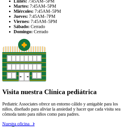
Lunes:
7:45AM–5PM
Martes:
7:45AM–5PM
Miércoles:
7:45AM–5PM
Jueves:
7:45AM–7PM
Viernes:
7:45AM–5PM
Sábado:
Cerrado
Domingo:
Cerrado
Visita nuestra Clínica pediátrica
Pediatric Associates ofrece un entorno cálido y amigable para los
niños, diseñado para aliviar la ansiedad y hacer que cada visita sea
cómoda tanto para niños como para padres.
Nuestra oficina