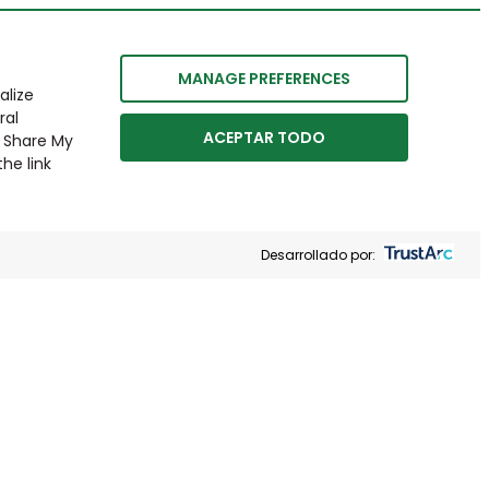
MANAGE PREFERENCES
alize
ral
ACEPTAR TODO
r Share My
he link
Desarrollado por: