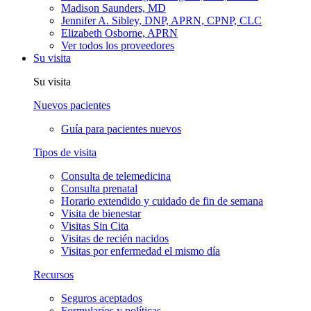
Madison Saunders, MD
Jennifer A. Sibley, DNP, APRN, CPNP, CLC
Elizabeth Osborne, APRN
Ver todos los proveedores
Su visita
Su visita
Nuevos pacientes
Guía para pacientes nuevos
Tipos de visita
Consulta de telemedicina
Consulta prenatal
Horario extendido y cuidado de fin de semana
Visita de bienestar
Visitas Sin Cita
Visitas de recién nacidos
Visitas por enfermedad el mismo día
Recursos
Seguros aceptados
Formularios y políticas