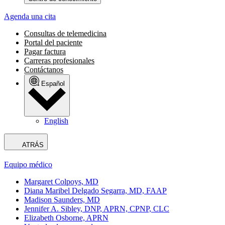
Agenda una cita
Consultas de telemedicina
Portal del paciente
Pagar factura
Carreras profesionales
Contáctanos
Español
English
ATRÁS
Equipo médico
Margaret Colpoys, MD
Diana Maribel Delgado Segarra, MD, FAAP
Madison Saunders, MD
Jennifer A. Sibley, DNP, APRN, CPNP, CLC
Elizabeth Osborne, APRN