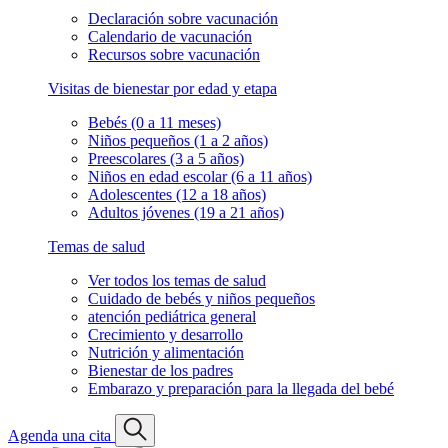
Declaración sobre vacunación
Calendario de vacunación
Recursos sobre vacunación
Visitas de bienestar por edad y etapa
Bebés (0 a 11 meses)
Niños pequeños (1 a 2 años)
Preescolares (3 a 5 años)
Niños en edad escolar (6 a 11 años)
Adolescentes (12 a 18 años)
Adultos jóvenes (19 a 21 años)
Temas de salud
Ver todos los temas de salud
Cuidado de bebés y niños pequeños
atención pediátrica general
Crecimiento y desarrollo
Nutrición y alimentación
Bienestar de los padres
Embarazo y preparación para la llegada del bebé
Agenda una cita