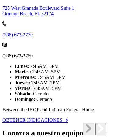
725 West Granada Boulevard Suite 1
Ormond Beach, FL 32174
(386) 673-2770
(386) 673-2760
Lunes:
7:45AM–5PM
Martes:
7:45AM–5PM
Miércoles:
7:45AM–5PM
Jueves:
7:45AM–7PM
Viernes:
7:45AM–5PM
Sábado:
Cerrado
Domingo:
Cerrado
Between the IHOP and Lohman Funeral Home.
OBTENER INDICACIONES
Conozca a nuestro equipo