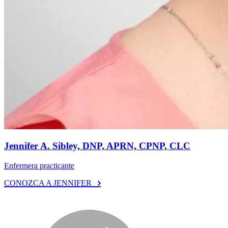
Jennifer A. Sibley, DNP, APRN, CPNP, CLC
Enfermera practicante
CONOZCA A JENNIFER