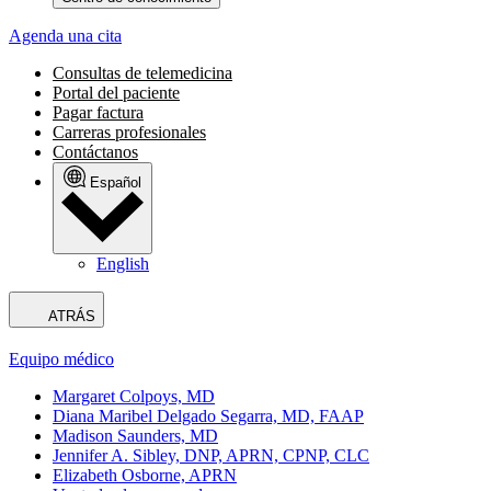
Agenda una cita
Consultas de telemedicina
Portal del paciente
Pagar factura
Carreras profesionales
Contáctanos
Español
English
ATRÁS
Equipo médico
Margaret Colpoys, MD
Diana Maribel Delgado Segarra, MD, FAAP
Madison Saunders, MD
Jennifer A. Sibley, DNP, APRN, CPNP, CLC
Elizabeth Osborne, APRN