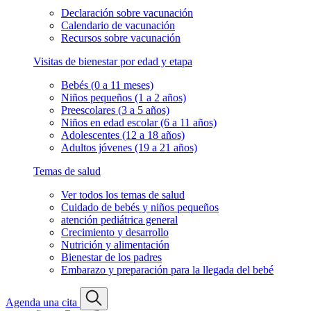
Declaración sobre vacunación
Calendario de vacunación
Recursos sobre vacunación
Visitas de bienestar por edad y etapa
Bebés (0 a 11 meses)
Niños pequeños (1 a 2 años)
Preescolares (3 a 5 años)
Niños en edad escolar (6 a 11 años)
Adolescentes (12 a 18 años)
Adultos jóvenes (19 a 21 años)
Temas de salud
Ver todos los temas de salud
Cuidado de bebés y niños pequeños
atención pediátrica general
Crecimiento y desarrollo
Nutrición y alimentación
Bienestar de los padres
Embarazo y preparación para la llegada del bebé
Agenda una cita