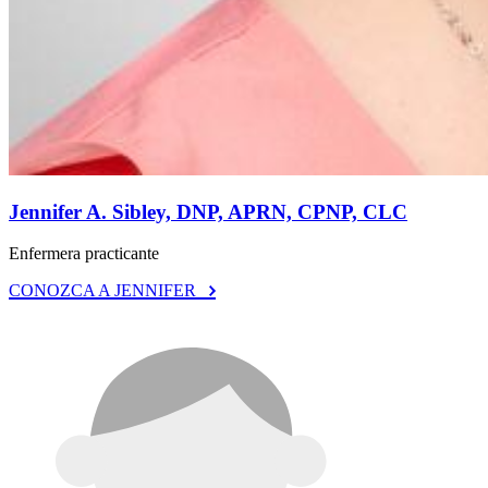
Jennifer A. Sibley, DNP, APRN, CPNP, CLC
Enfermera practicante
CONOZCA A JENNIFER