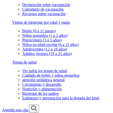
Declaración sobre vacunación
Calendario de vacunación
Recursos sobre vacunación
Visitas de bienestar por edad y etapa
Bebés (0 a 11 meses)
Niños pequeños (1 a 2 años)
Preescolares (3 a 5 años)
Niños en edad escolar (6 a 11 años)
Adolescentes (12 a 18 años)
Adultos jóvenes (19 a 21 años)
Temas de salud
Ver todos los temas de salud
Cuidado de bebés y niños pequeños
atención pediátrica general
Crecimiento y desarrollo
Nutrición y alimentación
Bienestar de los padres
Embarazo y preparación para la llegada del bebé
Agenda una cita