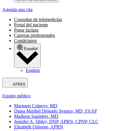
Agenda una cita
Consultas de telemedicina
Portal del paciente
Pagar factura
Carreras profesionales
Contáctanos
Español
English
ATRÁS
Equipo médico
Margaret Colpoys, MD
Diana Maribel Delgado Segarra, MD, FAAP
Madison Saunders, MD
Jennifer A. Sibley, DNP, APRN, CPNP, CLC
Elizabeth Osborne, APRN