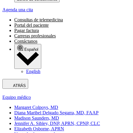
Agenda una cita
Consultas de telemedicina
Portal del paciente
Pagar factura
Carreras profesionales
Contáctanos
Español
English
ATRÁS
Equipo médico
Margaret Colpoys, MD
Diana Maribel Delgado Segarra, MD, FAAP
Madison Saunders, MD
Jennifer A. Sibley, DNP, APRN, CPNP, CLC
Elizabeth Osborne, APRN