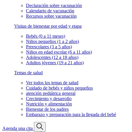
Declaración sobre vacunación
Calendario de vacunación
Recursos sobre vacunación
Visitas de bienestar por edad y etapa
Bebés (0 a 11 meses)
Niños pequeños (1 a 2 años)
Preescolares (3 a 5 años)
Niños en edad escolar (6 a 11 años)
Adolescentes (12 a 18 años)
Adultos jóvenes (19 a 21 años)
Temas de salud
Ver todos los temas de salud
Cuidado de bebés y niños pequeños
atención pediátrica general
Crecimiento y desarrollo
Nutrición y alimentación
Bienestar de los padres
Embarazo y preparación para la llegada del bebé
Agenda una cita