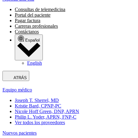
Consultas de telemedicina
Portal del paciente
Pagar factura
Carreras profesionales
Contáctanos
Español
English
ATRÁS
Equipo médico
Joseph T. Sherrel, MD
Kristie Bard, CPNP-PC
Nicole Hoff Green, DNP, APRN
Philip L. Yoder, APRN, FNP-C
Ver todos los proveedores
Nuevos pacientes