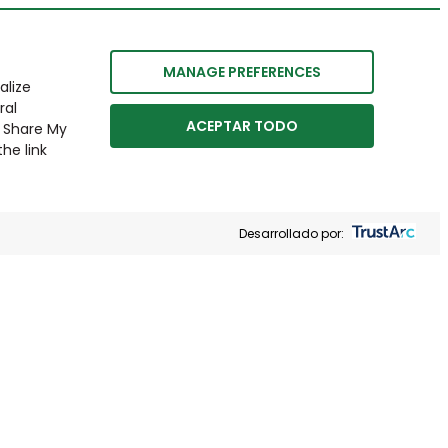
MANAGE PREFERENCES
alize
ral
ACEPTAR TODO
r Share My
he link
Desarrollado por: