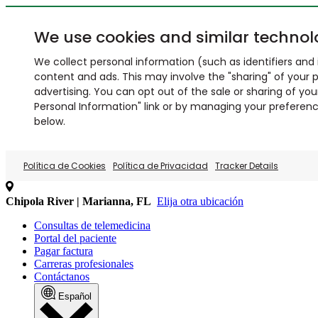
We use cookies and similar technol
We collect personal information (such as identifiers and i
content and ads. This may involve the "sharing" of your p
advertising. You can opt out of the sale or sharing of you
Personal Information" link or by managing your preferences
below.
Política de Cookies
Política de Privacidad
Tracker Details
Chipola River | Marianna, FL
Elija otra ubicación
Consultas de telemedicina
Portal del paciente
Pagar factura
Carreras profesionales
Contáctanos
Español