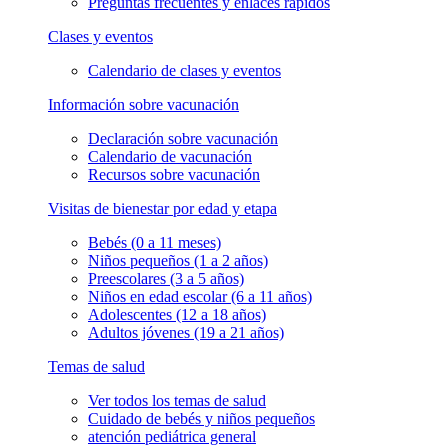
Preguntas frecuentes y enlaces rápidos
Clases y eventos
Calendario de clases y eventos
Información sobre vacunación
Declaración sobre vacunación
Calendario de vacunación
Recursos sobre vacunación
Visitas de bienestar por edad y etapa
Bebés (0 a 11 meses)
Niños pequeños (1 a 2 años)
Preescolares (3 a 5 años)
Niños en edad escolar (6 a 11 años)
Adolescentes (12 a 18 años)
Adultos jóvenes (19 a 21 años)
Temas de salud
Ver todos los temas de salud
Cuidado de bebés y niños pequeños
atención pediátrica general