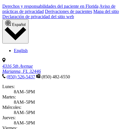
Derechos y responsabilidades del paciente en Florida
Aviso de
prácticas de privacidad
Derivaciones de pacientes
Mapa del sitio
Declaración de privacidad del sitio web
Español
English
4316 5th Avenue
Marianna, FL 32446
(850) 526-5437
(850) 482-6550
Lunes:
8AM–5PM
Martes:
8AM–5PM
Miércoles:
8AM–5PM
Jueves:
8AM–5PM
Viernes: