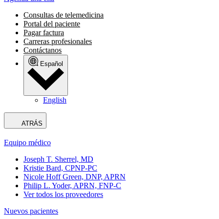
Consultas de telemedicina
Portal del paciente
Pagar factura
Carreras profesionales
Contáctanos
Español
English
ATRÁS
Equipo médico
Joseph T. Sherrel, MD
Kristie Bard, CPNP-PC
Nicole Hoff Green, DNP, APRN
Philip L. Yoder, APRN, FNP-C
Ver todos los proveedores
Nuevos pacientes