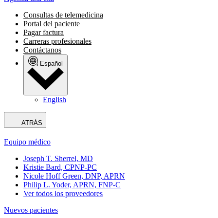
Consultas de telemedicina
Portal del paciente
Pagar factura
Carreras profesionales
Contáctanos
Español
English
ATRÁS
Equipo médico
Joseph T. Sherrel, MD
Kristie Bard, CPNP-PC
Nicole Hoff Green, DNP, APRN
Philip L. Yoder, APRN, FNP-C
Ver todos los proveedores
Nuevos pacientes