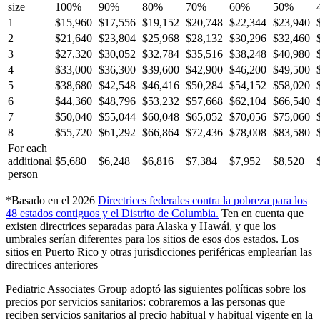
size
100%
90%
80%
70%
60%
50%
1
$15,960
$17,556
$19,152
$20,748
$22,344
$23,940
2
$21,640
$23,804
$25,968
$28,132
$30,296
$32,460
3
$27,320
$30,052
$32,784
$35,516
$38,248
$40,980
4
$33,000
$36,300
$39,600
$42,900
$46,200
$49,500
5
$38,680
$42,548
$46,416
$50,284
$54,152
$58,020
6
$44,360
$48,796
$53,232
$57,668
$62,104
$66,540
7
$50,040
$55,044
$60,048
$65,052
$70,056
$75,060
8
$55,720
$61,292
$66,864
$72,436
$78,008
$83,580
For each
additional
$5,680
$6,248
$6,816
$7,384
$7,952
$8,520
person
*Basado en el 2026
Directrices federales contra la pobreza para los
48 estados contiguos y el Distrito de Columbia
.
Ten en cuenta que
existen directrices separadas para Alaska y Hawái, y que los
umbrales serían diferentes para los sitios de esos dos estados. Los
sitios en Puerto Rico y otras jurisdicciones periféricas emplearían las
directrices anteriores
Pediatric Associates Group adoptó las siguientes políticas sobre los
precios por servicios sanitarios: cobraremos a las personas que
reciben servicios sanitarios al precio habitual y habitual vigente en la