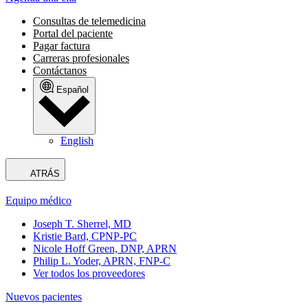
Consultas de telemedicina
Portal del paciente
Pagar factura
Carreras profesionales
Contáctanos
Español
English
ATRÁS
Equipo médico
Joseph T. Sherrel, MD
Kristie Bard, CPNP-PC
Nicole Hoff Green, DNP, APRN
Philip L. Yoder, APRN, FNP-C
Ver todos los proveedores
Nuevos pacientes