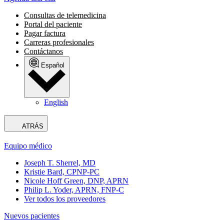
Consultas de telemedicina
Portal del paciente
Pagar factura
Carreras profesionales
Contáctanos
Español
English
ATRÁS
Equipo médico
Joseph T. Sherrel, MD
Kristie Bard, CPNP-PC
Nicole Hoff Green, DNP, APRN
Philip L. Yoder, APRN, FNP-C
Ver todos los proveedores
Nuevos pacientes