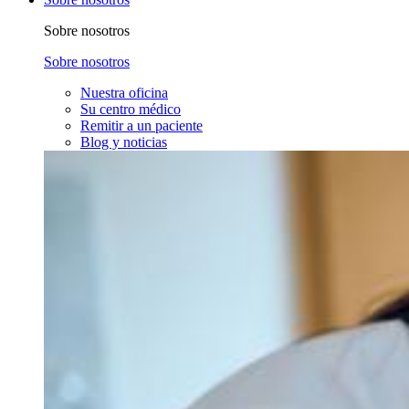
Sobre nosotros
Sobre nosotros
Nuestra oficina
Su centro médico
Remitir a un paciente
Blog y noticias