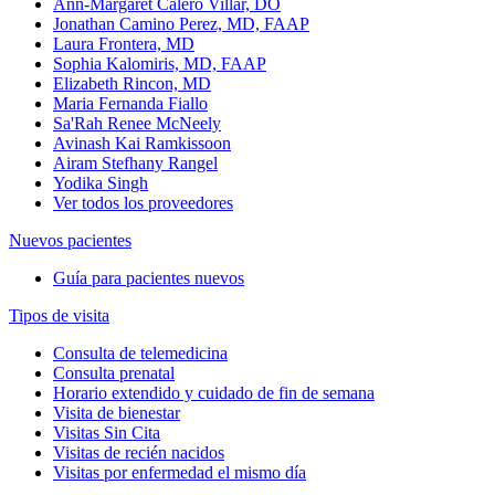
Ann-Margaret Calero Villar, DO
Jonathan Camino Perez, MD, FAAP
Laura Frontera, MD
Sophia Kalomiris, MD, FAAP
Elizabeth Rincon, MD
Maria Fernanda Fiallo
Sa'Rah Renee McNeely
Avinash Kai Ramkissoon
Airam Stefhany Rangel
Yodika Singh
Ver todos los proveedores
Nuevos pacientes
Guía para pacientes nuevos
Tipos de visita
Consulta de telemedicina
Consulta prenatal
Horario extendido y cuidado de fin de semana
Visita de bienestar
Visitas Sin Cita
Visitas de recién nacidos
Visitas por enfermedad el mismo día