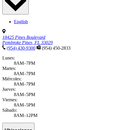
English
18425 Pines Boulevard
Pembroke Pines, FL 33029
(954) 430-9300
(954) 450-2833
Lunes:
8AM–7PM
Martes:
8AM–7PM
Miércoles:
8AM–7PM
Jueves:
8AM–5PM
Viernes:
8AM–5PM
Sábado:
8AM–12PM