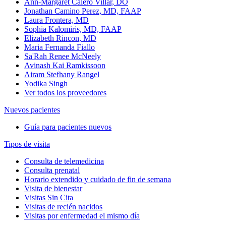
Ann-Margaret Calero Villar, DO
Jonathan Camino Perez, MD, FAAP
Laura Frontera, MD
Sophia Kalomiris, MD, FAAP
Elizabeth Rincon, MD
Maria Fernanda Fiallo
Sa'Rah Renee McNeely
Avinash Kai Ramkissoon
Airam Stefhany Rangel
Yodika Singh
Ver todos los proveedores
Nuevos pacientes
Guía para pacientes nuevos
Tipos de visita
Consulta de telemedicina
Consulta prenatal
Horario extendido y cuidado de fin de semana
Visita de bienestar
Visitas Sin Cita
Visitas de recién nacidos
Visitas por enfermedad el mismo día