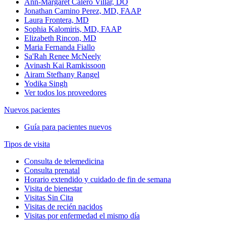
Ann-Margaret Calero Villar, DO
Jonathan Camino Perez, MD, FAAP
Laura Frontera, MD
Sophia Kalomiris, MD, FAAP
Elizabeth Rincon, MD
Maria Fernanda Fiallo
Sa'Rah Renee McNeely
Avinash Kai Ramkissoon
Airam Stefhany Rangel
Yodika Singh
Ver todos los proveedores
Nuevos pacientes
Guía para pacientes nuevos
Tipos de visita
Consulta de telemedicina
Consulta prenatal
Horario extendido y cuidado de fin de semana
Visita de bienestar
Visitas Sin Cita
Visitas de recién nacidos
Visitas por enfermedad el mismo día