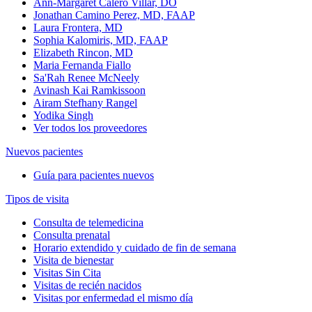
Ann-Margaret Calero Villar, DO
Jonathan Camino Perez, MD, FAAP
Laura Frontera, MD
Sophia Kalomiris, MD, FAAP
Elizabeth Rincon, MD
Maria Fernanda Fiallo
Sa'Rah Renee McNeely
Avinash Kai Ramkissoon
Airam Stefhany Rangel
Yodika Singh
Ver todos los proveedores
Nuevos pacientes
Guía para pacientes nuevos
Tipos de visita
Consulta de telemedicina
Consulta prenatal
Horario extendido y cuidado de fin de semana
Visita de bienestar
Visitas Sin Cita
Visitas de recién nacidos
Visitas por enfermedad el mismo día