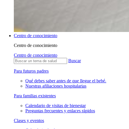
Centro de conocimiento
Centro de conocimiento
Centro de conocimiento
Buscar
Para futuros padres
Qué debes saber antes de que llegue el bebé.
Nuestras afiliaciones hospitalarias
Para familias existentes
Calendario de visitas de bienestar
Preguntas frecuentes y enlaces rápidos
Clases y eventos