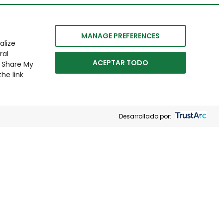
MANAGE PREFERENCES
alize
ral
ACEPTAR TODO
r Share My
he link
Desarrollado por: