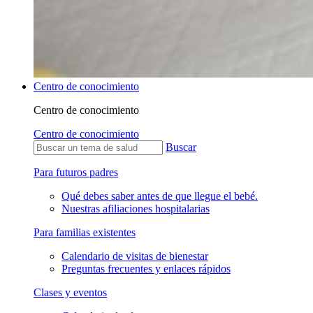
Centro de conocimiento
Centro de conocimiento
Centro de conocimiento
Buscar
Para futuros padres
Qué debes saber antes de que llegue el bebé.
Nuestras afiliaciones hospitalarias
Para familias existentes
Calendario de visitas de bienestar
Preguntas frecuentes y enlaces rápidos
Clases y eventos