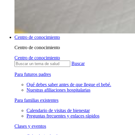
Centro de conocimiento
Centro de conocimiento
Centro de conocimiento
Buscar
Para futuros padres
Qué debes saber antes de que llegue el bebé.
Nuestras afiliaciones hospitalarias
Para familias existentes
Calendario de visitas de bienestar
Preguntas frecuentes y enlaces rápidos
Clases y eventos