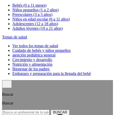
Bebés (0 a 11 meses)
Niños pequeños (1 a 2 años)
Preescolares (3 a 5 años)
Niños en edad escolar (6 a 11 años)
Adolescentes (12 a 18 años)
Adultos jóvenes (19 a 21 años)
Temas de salud
Ver todos los temas de salud
Cuidado de bebés y niños pequeños
atención pediátrica general
Crecimiento y desarrollo
Nutrición y alimentación
Bienestar de los padres
Embarazo y preparación para la llegada del bebé
Buscar
Buscar
BUSCAR