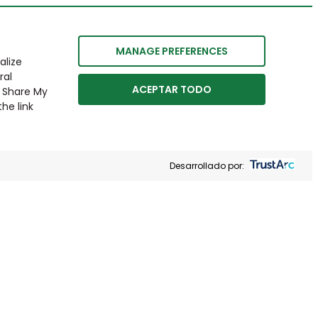
MANAGE PREFERENCES
alize
ral
ACEPTAR TODO
r Share My
he link
Desarrollado por: