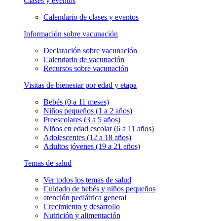
Clases y eventos
Calendario de clases y eventos
Información sobre vacunación
Declaración sobre vacunación
Calendario de vacunación
Recursos sobre vacunación
Visitas de bienestar por edad y etapa
Bebés (0 a 11 meses)
Niños pequeños (1 a 2 años)
Preescolares (3 a 5 años)
Niños en edad escolar (6 a 11 años)
Adolescentes (12 a 18 años)
Adultos jóvenes (19 a 21 años)
Temas de salud
Ver todos los temas de salud
Cuidado de bebés y niños pequeños
atención pediátrica general
Crecimiento y desarrollo
Nutrición y alimentación