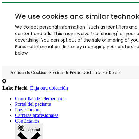
We use cookies and similar technol
We collect personal information (such as identifiers and i
content and ads. This may involve the "sharing" of your p
advertising. You can opt out of the sale or sharing of you
Personal Information" link or by managing your preferences
below.
Política de Cookies
Política de Privacidad
Tracker Details
Lake Placid
Elija otra ubicación
Consultas de telemedicina
Portal del paciente
Pagar factura
Carreras profesionales
Contáctanos
Español