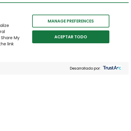
MANAGE PREFERENCES
alize
ral
ACEPTAR TODO
r Share My
he link
Desarrollado por: