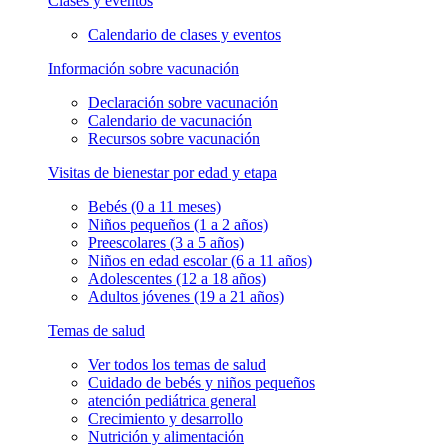
Clases y eventos
Calendario de clases y eventos
Información sobre vacunación
Declaración sobre vacunación
Calendario de vacunación
Recursos sobre vacunación
Visitas de bienestar por edad y etapa
Bebés (0 a 11 meses)
Niños pequeños (1 a 2 años)
Preescolares (3 a 5 años)
Niños en edad escolar (6 a 11 años)
Adolescentes (12 a 18 años)
Adultos jóvenes (19 a 21 años)
Temas de salud
Ver todos los temas de salud
Cuidado de bebés y niños pequeños
atención pediátrica general
Crecimiento y desarrollo
Nutrición y alimentación