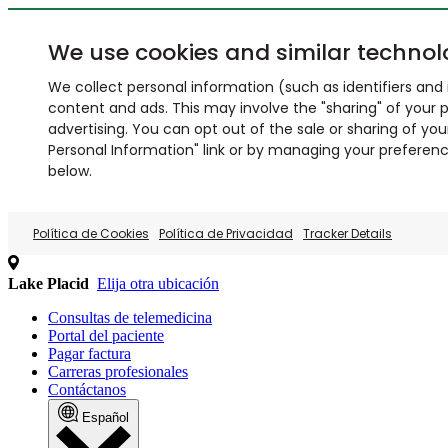
We use cookies and similar technol
We collect personal information (such as identifiers and i
content and ads. This may involve the "sharing" of your p
advertising. You can opt out of the sale or sharing of you
Personal Information" link or by managing your preferences
below.
Política de Cookies
Política de Privacidad
Tracker Details
Lake Placid
Elija otra ubicación
Consultas de telemedicina
Portal del paciente
Pagar factura
Carreras profesionales
Contáctanos
Español