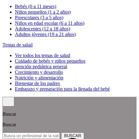
Bebés (0 a 11 meses)
Niños pequeños (1 a 2 años)
Preescolares (3 a 5 años)
Niños en edad escolar (6 a 11 años)
Adolescentes (12 a 18 años)
Adultos jóvenes (19 a 21 años)
Temas de salud
Ver todos los temas de salud
Cuidado de bebés y niños pequeños
atención pediátrica general
Crecimiento y desarrollo
Nutrición y alimentación
Bienestar de los padres
Embarazo y preparación para la llegada del bebé
Buscar
Buscar
BUSCAR