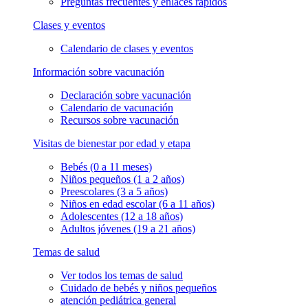
Preguntas frecuentes y enlaces rápidos
Clases y eventos
Calendario de clases y eventos
Información sobre vacunación
Declaración sobre vacunación
Calendario de vacunación
Recursos sobre vacunación
Visitas de bienestar por edad y etapa
Bebés (0 a 11 meses)
Niños pequeños (1 a 2 años)
Preescolares (3 a 5 años)
Niños en edad escolar (6 a 11 años)
Adolescentes (12 a 18 años)
Adultos jóvenes (19 a 21 años)
Temas de salud
Ver todos los temas de salud
Cuidado de bebés y niños pequeños
atención pediátrica general