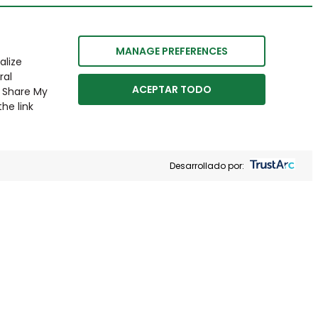
MANAGE PREFERENCES
alize
ral
ACEPTAR TODO
r Share My
he link
Desarrollado por: