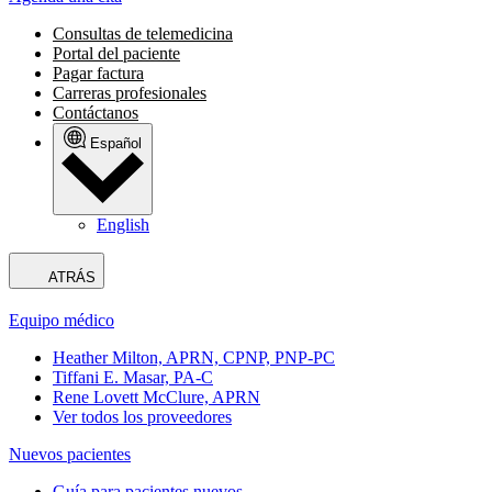
Consultas de telemedicina
Portal del paciente
Pagar factura
Carreras profesionales
Contáctanos
Español
English
ATRÁS
Equipo médico
Heather Milton, APRN, CPNP, PNP-PC
Tiffani E. Masar, PA-C
Rene Lovett McClure, APRN
Ver todos los proveedores
Nuevos pacientes
Guía para pacientes nuevos