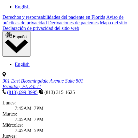
English
Derechos y responsabilidades del paciente en Florida
Aviso de
prácticas de privacidad
Derivaciones de pacientes
Mapa del sitio
Declaración de privacidad del sitio web
Español
English
901 East Bloomingdale Avenue Suite 501
Brandon, FL 33511
(813) 699-3995
(813) 315-1625
Lunes:
7:45AM–7PM
Martes:
7:45AM–7PM
Miércoles:
7:45AM–5PM
Jueves: