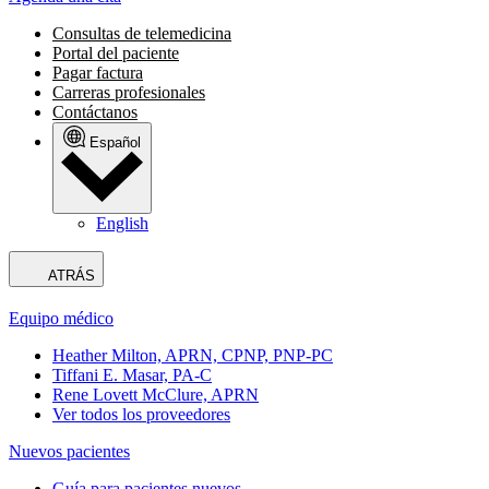
Consultas de telemedicina
Portal del paciente
Pagar factura
Carreras profesionales
Contáctanos
Español
English
ATRÁS
Equipo médico
Heather Milton, APRN, CPNP, PNP-PC
Tiffani E. Masar, PA-C
Rene Lovett McClure, APRN
Ver todos los proveedores
Nuevos pacientes
Guía para pacientes nuevos