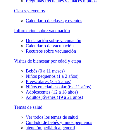
Preguntas frecuentes y enlaces rápidos
Clases y eventos
Calendario de clases y eventos
Información sobre vacunación
Declaración sobre vacunación
Calendario de vacunación
Recursos sobre vacunación
Visitas de bienestar por edad y etapa
Bebés (0 a 11 meses)
Niños pequeños (1 a 2 años)
Preescolares (3 a 5 años)
Niños en edad escolar (6 a 11 años)
Adolescentes (12 a 18 años)
Adultos jóvenes (19 a 21 años)
Temas de salud
Ver todos los temas de salud
Cuidado de bebés y niños pequeños
atención pediátrica general