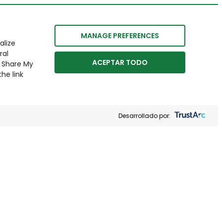
MANAGE PREFERENCES
alize
ral
ACEPTAR TODO
r Share My
he link
Desarrollado por: