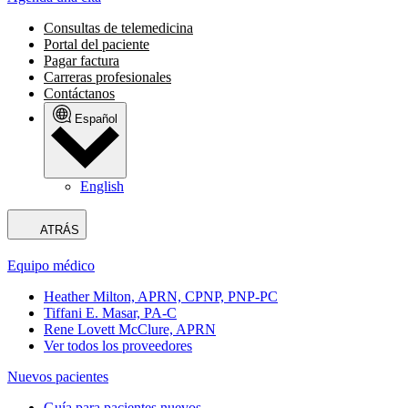
Consultas de telemedicina
Portal del paciente
Pagar factura
Carreras profesionales
Contáctanos
Español
English
ATRÁS
Equipo médico
Heather Milton, APRN, CPNP, PNP-PC
Tiffani E. Masar, PA-C
Rene Lovett McClure, APRN
Ver todos los proveedores
Nuevos pacientes
Guía para pacientes nuevos