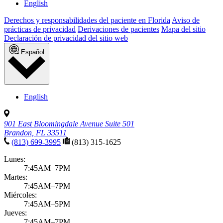
English
Derechos y responsabilidades del paciente en Florida
Aviso de
prácticas de privacidad
Derivaciones de pacientes
Mapa del sitio
Declaración de privacidad del sitio web
Español
English
901 East Bloomingdale Avenue Suite 501
Brandon, FL 33511
(813) 699-3995
(813) 315-1625
Lunes:
7:45AM–7PM
Martes:
7:45AM–7PM
Miércoles:
7:45AM–5PM
Jueves:
7:45AM–7PM