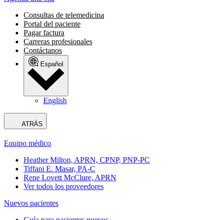
Consultas de telemedicina
Portal del paciente
Pagar factura
Carreras profesionales
Contáctanos
Español
English
ATRÁS
Equipo médico
Heather Milton, APRN, CPNP, PNP-PC
Tiffani E. Masar, PA-C
Rene Lovett McClure, APRN
Ver todos los proveedores
Nuevos pacientes
Guía para pacientes nuevos