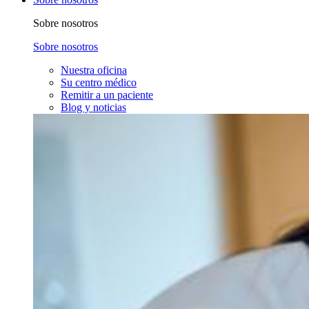
Sobre nosotros
Sobre nosotros
Nuestra oficina
Su centro médico
Remitir a un paciente
Blog y noticias