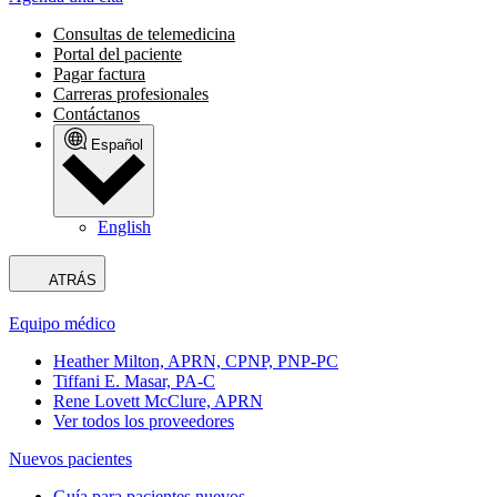
Consultas de telemedicina
Portal del paciente
Pagar factura
Carreras profesionales
Contáctanos
Español
English
ATRÁS
Equipo médico
Heather Milton, APRN, CPNP, PNP-PC
Tiffani E. Masar, PA-C
Rene Lovett McClure, APRN
Ver todos los proveedores
Nuevos pacientes
Guía para pacientes nuevos