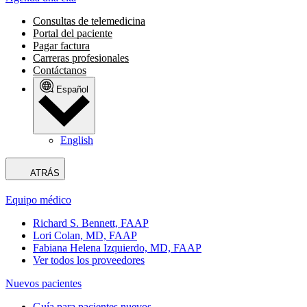
Consultas de telemedicina
Portal del paciente
Pagar factura
Carreras profesionales
Contáctanos
Español
English
ATRÁS
Equipo médico
Richard S. Bennett, FAAP
Lori Colan, MD, FAAP
Fabiana Helena Izquierdo, MD, FAAP
Ver todos los proveedores
Nuevos pacientes
Guía para pacientes nuevos