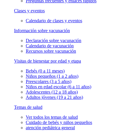
Preguntas frecuentes y enlaces rápidos
Clases y eventos
Calendario de clases y eventos
Información sobre vacunación
Declaración sobre vacunación
Calendario de vacunación
Recursos sobre vacunación
Visitas de bienestar por edad y etapa
Bebés (0 a 11 meses)
Niños pequeños (1 a 2 años)
Preescolares (3 a 5 años)
Niños en edad escolar (6 a 11 años)
Adolescentes (12 a 18 años)
Adultos jóvenes (19 a 21 años)
Temas de salud
Ver todos los temas de salud
Cuidado de bebés y niños pequeños
atención pediátrica general