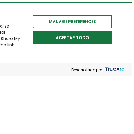
MANAGE PREFERENCES
alize
ral
ACEPTAR TODO
r Share My
he link
Desarrollado por: