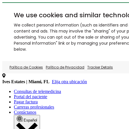
We use cookies and similar technol
We collect personal information (such as identifiers and i
content and ads. This may involve the "sharing" of your p
advertising. You can opt out of the sale or sharing of you
Personal Information" link or by managing your preferences
below.
Política de Cookies
Política de Privacidad
Tracker Details
Ives Estates | Miami, FL
Elija otra ubicación
Consultas de telemedicina
Portal del paciente
Pagar factura
Carreras profesionales
Contáctanos
Español