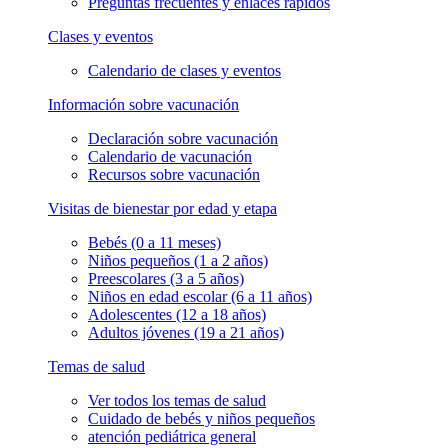
Preguntas frecuentes y enlaces rápidos
Clases y eventos
Calendario de clases y eventos
Información sobre vacunación
Declaración sobre vacunación
Calendario de vacunación
Recursos sobre vacunación
Visitas de bienestar por edad y etapa
Bebés (0 a 11 meses)
Niños pequeños (1 a 2 años)
Preescolares (3 a 5 años)
Niños en edad escolar (6 a 11 años)
Adolescentes (12 a 18 años)
Adultos jóvenes (19 a 21 años)
Temas de salud
Ver todos los temas de salud
Cuidado de bebés y niños pequeños
atención pediátrica general