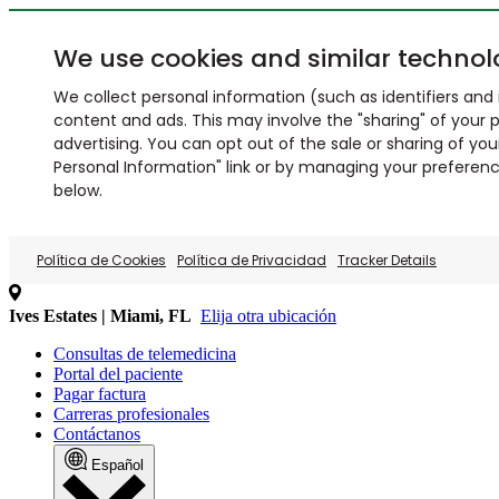
We use cookies and similar technol
We collect personal information (such as identifiers and i
content and ads. This may involve the "sharing" of your p
advertising. You can opt out of the sale or sharing of you
Personal Information" link or by managing your preferences
below.
Política de Cookies
Política de Privacidad
Tracker Details
Ives Estates | Miami, FL
Elija otra ubicación
Consultas de telemedicina
Portal del paciente
Pagar factura
Carreras profesionales
Contáctanos
Español