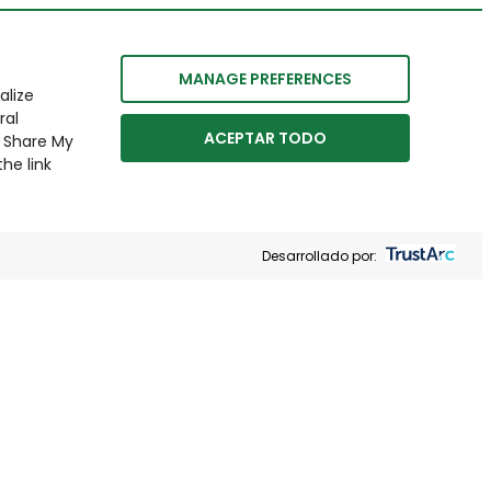
MANAGE PREFERENCES
alize
ral
ACEPTAR TODO
r Share My
he link
Desarrollado por: