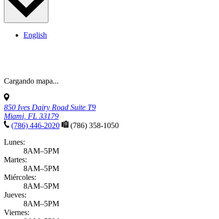
English
Cargando mapa...
850 Ives Dairy Road Suite T9
Miami, FL 33179
(786) 446-2020
(786) 358-1050
Lunes:
8AM–5PM
Martes:
8AM–5PM
Miércoles:
8AM–5PM
Jueves:
8AM–5PM
Viernes: