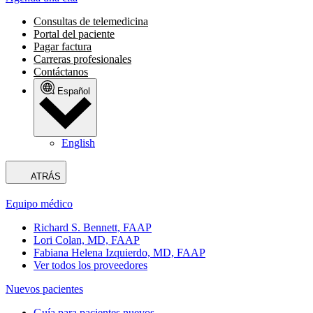
Consultas de telemedicina
Portal del paciente
Pagar factura
Carreras profesionales
Contáctanos
Español
English
ATRÁS
Equipo médico
Richard S. Bennett, FAAP
Lori Colan, MD, FAAP
Fabiana Helena Izquierdo, MD, FAAP
Ver todos los proveedores
Nuevos pacientes
Guía para pacientes nuevos