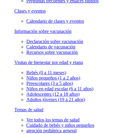
Preguntas frecuentes y enlaces rápidos
Clases y eventos
Calendario de clases y eventos
Información sobre vacunación
Declaración sobre vacunación
Calendario de vacunación
Recursos sobre vacunación
Visitas de bienestar por edad y etapa
Bebés (0 a 11 meses)
Niños pequeños (1 a 2 años)
Preescolares (3 a 5 años)
Niños en edad escolar (6 a 11 años)
Adolescentes (12 a 18 años)
Adultos jóvenes (19 a 21 años)
Temas de salud
Ver todos los temas de salud
Cuidado de bebés y niños pequeños
atención pediátrica general