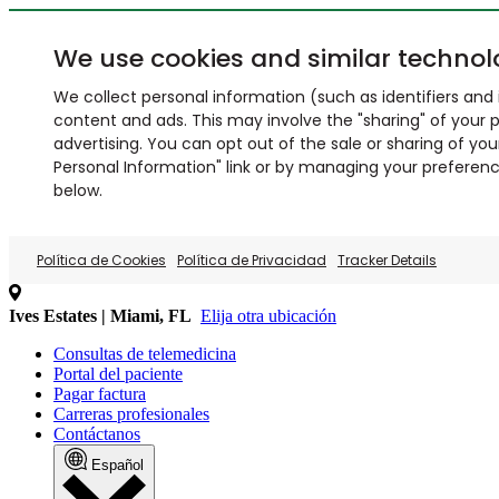
We use cookies and similar technol
We collect personal information (such as identifiers and i
content and ads. This may involve the "sharing" of your p
advertising. You can opt out of the sale or sharing of you
Personal Information" link or by managing your preferences
below.
Política de Cookies
Política de Privacidad
Tracker Details
Ives Estates | Miami, FL
Elija otra ubicación
Consultas de telemedicina
Portal del paciente
Pagar factura
Carreras profesionales
Contáctanos
Español