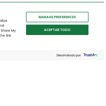
MANAGE PREFERENCES
alize
ral
ACEPTAR TODO
r Share My
he link
Desarrollado por: