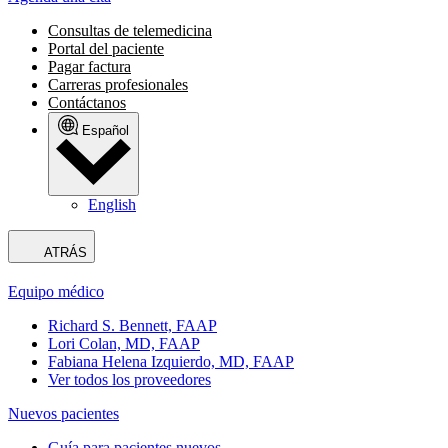
Consultas de telemedicina
Portal del paciente
Pagar factura
Carreras profesionales
Contáctanos
Español
English
ATRÁS
Equipo médico
Richard S. Bennett, FAAP
Lori Colan, MD, FAAP
Fabiana Helena Izquierdo, MD, FAAP
Ver todos los proveedores
Nuevos pacientes
Guía para pacientes nuevos