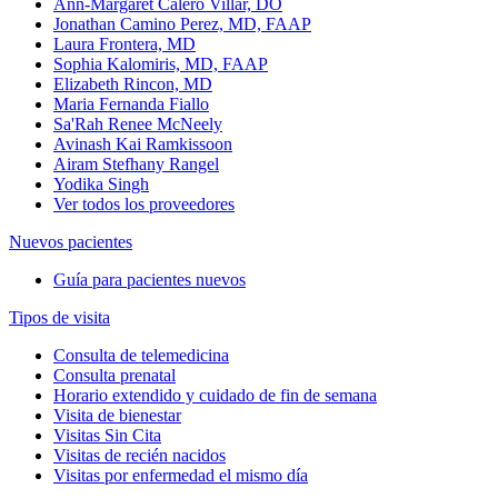
Ann-Margaret Calero Villar, DO
Jonathan Camino Perez, MD, FAAP
Laura Frontera, MD
Sophia Kalomiris, MD, FAAP
Elizabeth Rincon, MD
Maria Fernanda Fiallo
Sa'Rah Renee McNeely
Avinash Kai Ramkissoon
Airam Stefhany Rangel
Yodika Singh
Ver todos los proveedores
Nuevos pacientes
Guía para pacientes nuevos
Tipos de visita
Consulta de telemedicina
Consulta prenatal
Horario extendido y cuidado de fin de semana
Visita de bienestar
Visitas Sin Cita
Visitas de recién nacidos
Visitas por enfermedad el mismo día