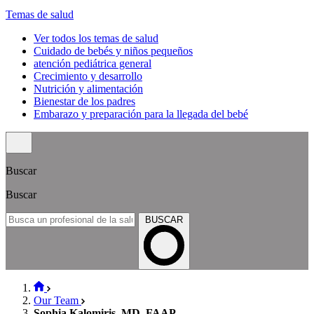
Temas de salud
Ver todos los temas de salud
Cuidado de bebés y niños pequeños
atención pediátrica general
Crecimiento y desarrollo
Nutrición y alimentación
Bienestar de los padres
Embarazo y preparación para la llegada del bebé
Buscar
Buscar
BUSCAR
Our Team
Sophia Kalomiris, MD, FAAP