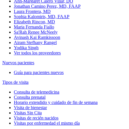
Ann-Margaret Calero Villar, DO
Jonathan Camino Perez, MD, FAAP
Laura Frontera, MD
Sophia Kalomiris, MD, FAAP
Elizabeth Rincon, MD
Maria Fernanda Fiallo
Sa'Rah Renee McNeely
Avinash Kai Ramkissoon
Airam Stefhany Rangel
Yodika Singh
Ver todos los proveedores
Nuevos pacientes
Guía para pacientes nuevos
Tipos de visita
Consulta de telemedicina
Consulta prenatal
Horario extendido y cuidado de fin de semana
Visita de bienestar
Visitas Sin Cita
Visitas de recién nacidos
Visitas por enfermedad el mismo día