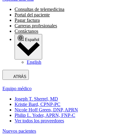
Consultas de telemedicina
Portal del paciente
Pagar factura
Carreras profesionales
Contáctanos
Español
English
ATRÁS
Equipo médico
Joseph T. Sherrel, MD
Kristie Bard, CPNP-PC
Nicole Hoff Green, DNP, APRN
Philip L. Yoder, APRN, FNP-C
Ver todos los proveedores
Nuevos pacientes